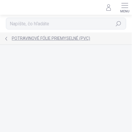
Prejsť
na
obsah
Hľadať
POTRAVINOVÉ FÓLIE PRIEMYSELNÉ (PVC)