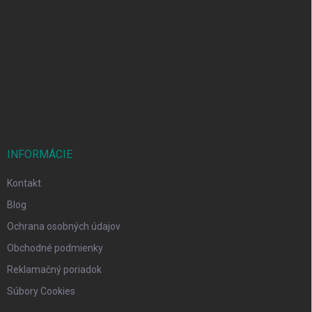
á
p
ä
t
i
e
INFORMÁCIE
Kontakt
Blog
Ochrana osobných údajov
Obchodné podmienky
Reklamačný poriadok
Súbory Cookies