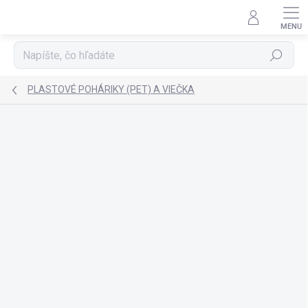
Prejsť
na
obsah
Hľadať
PLASTOVÉ POHÁRIKY (PET) A VIEČKA