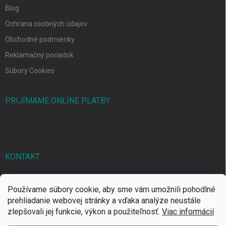
Blog
Ochrana osobných údajov
Obchodné podmienky
Reklamačný poriadok
Súbory Cookies
PRIJÍMAME ONLINE PLATBY
KONTAKT
markbal
@
markbal.sk
Používame súbory cookie, aby sme vám umožnili pohodlné
0905/458 656
prehliadanie webovej stránky a vďaka analýze neustále
zlepšovali jej funkcie, výkon a použiteľnosť.
Viac informácií
MARK bal sro