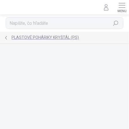
Prejsť
na
obsah
Hľadať
PLASTOVÉ POHÁRIKY KRYŠTÁL (PS)