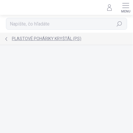
Prejsť
na
obsah
Hľadať
PLASTOVÉ POHÁRIKY KRYŠTÁL (PS)