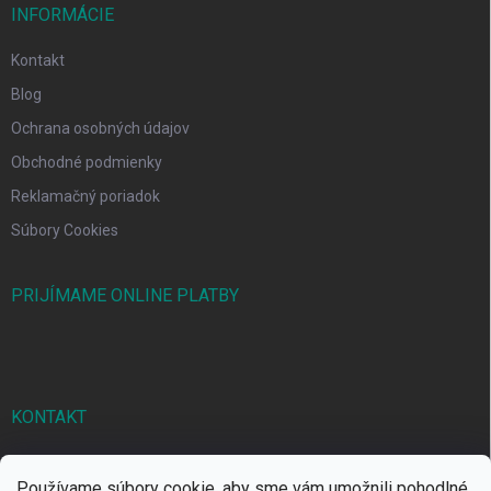
INFORMÁCIE
Kontakt
Blog
Ochrana osobných údajov
Obchodné podmienky
Reklamačný poriadok
Súbory Cookies
PRIJÍMAME ONLINE PLATBY
KONTAKT
markbal
@
markbal.sk
Používame súbory cookie, aby sme vám umožnili pohodlné