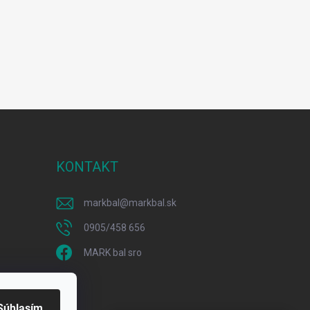
KONTAKT
markbal
@
markbal.sk
0905/458 656
MARK bal sro
Súhlasím