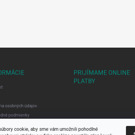
ORMÁCIE
PRIJÍMAME ONLINE
PLATBY
kt
na osobných údajov
dné podmienky
mačný poriadok
úbory cookie, aby sme vám umožnili pohodlné
y Cookies