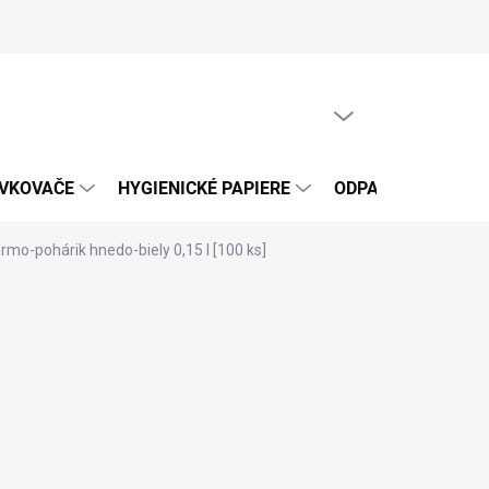
PRÁZDNY KOŠÍK
NÁKUPNÝ
KOŠÍK
ÁVKOVAČE
HYGIENICKÉ PAPIERE
ODPADOVÉ VRECIA
mo-pohárik hnedo-biely 0,15 l [100 ks]