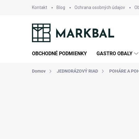
Prejsť
Kontakt
Blog
Ochrana osobných údajov
O
na
obsah
OBCHODNÉ PODMIENKY
GASTRO OBALY
Domov
JEDNORÁZOVÝ RIAD
POHÁRE A PO