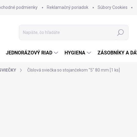
bchodné podmienky
Reklamačný poriadok
Súbory Cookies
Hľadať
JEDNORÁZOVÝ RIAD
HYGIENA
ZÁSOBNÍKY A D
SVIEČKY
Číslová sviečka so stojančekom "5" 80 mm [1 ks]