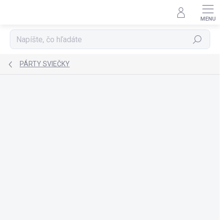
Prejsť
na
obsah
Hľadať
PÁRTY SVIEČKY