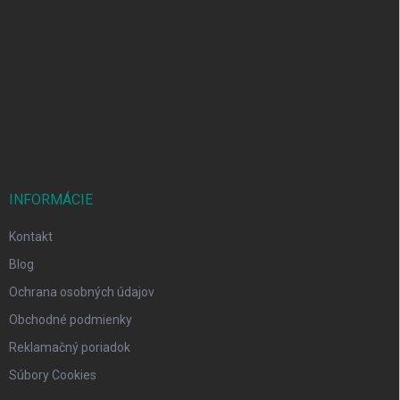
á
p
ä
t
i
e
INFORMÁCIE
Kontakt
Blog
Ochrana osobných údajov
Obchodné podmienky
Reklamačný poriadok
Súbory Cookies