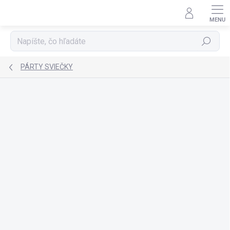
Prejsť
na
obsah
Hľadať
PÁRTY SVIEČKY