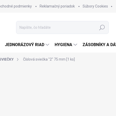
bchodné podmienky
Reklamačný poriadok
Súbory Cookies
Hľadať
JEDNORÁZOVÝ RIAD
HYGIENA
ZÁSOBNÍKY A D
SVIEČKY
Číslová sviečka "2" 75 mm [1 ks]