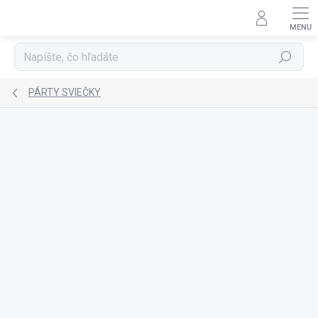
Prejsť
na
obsah
Hľadať
PÁRTY SVIEČKY