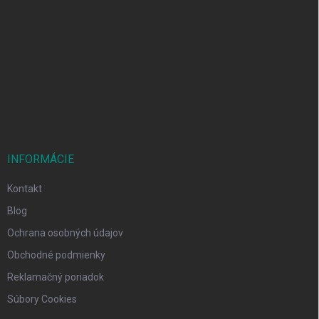
á
p
ä
t
i
e
INFORMÁCIE
Kontakt
Blog
Ochrana osobných údajov
Obchodné podmienky
Reklamačný poriadok
Súbory Cookies