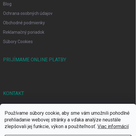
Blog
Ochrana osobných údajov
Obchodné podmienky
Reklamačný poriadok
Súbory Cookies
PRIJÍMAME ONLINE PLATBY
KONTAKT
markbal
@
markbal.sk
Používame súbory cookie, aby sme vám umožnili pohodlné
0905/458 656
prehliadanie webovej stránky a vďaka analýze neustále
zlepšovali jej funkcie, výkon a použiteľnosť.
Viac informácií
MARK bal sro