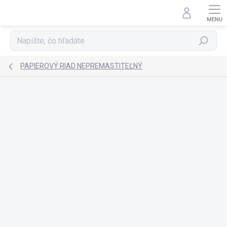
Prejsť
na
obsah
Hľadať
PAPIEROVÝ RIAD NEPREMASTITEĽNÝ