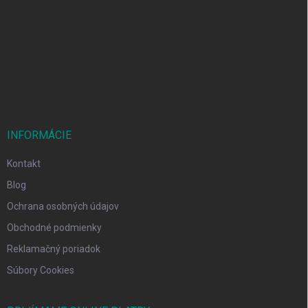
p
ä
t
i
e
INFORMÁCIE
Kontakt
Blog
Ochrana osobných údajov
Obchodné podmienky
Reklamačný poriadok
Súbory Cookies