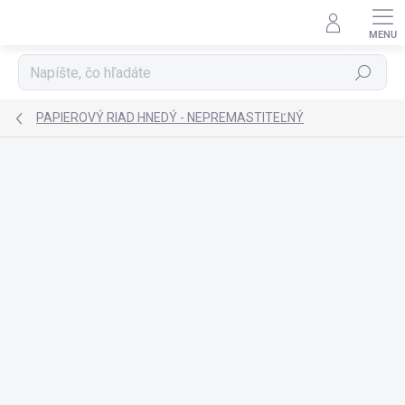
Prejsť
na
obsah
Hľadať
PAPIEROVÝ RIAD HNEDÝ - NEPREMASTITEĽNÝ