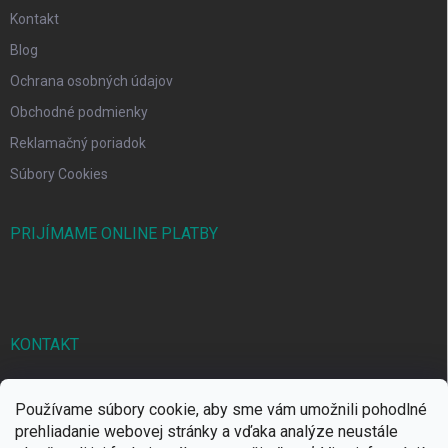
Kontakt
Blog
Ochrana osobných údajov
Obchodné podmienky
Reklamačný poriadok
Súbory Cookies
PRIJÍMAME ONLINE PLATBY
KONTAKT
markbal
@
markbal.sk
Používame súbory cookie, aby sme vám umožnili pohodlné
0905/458 656
prehliadanie webovej stránky a vďaka analýze neustále