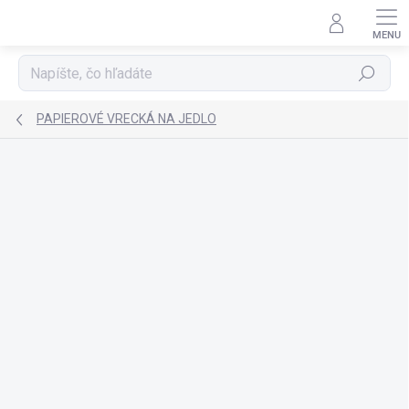
Prejsť
na
obsah
Hľadať
PAPIEROVÉ VRECKÁ NA JEDLO