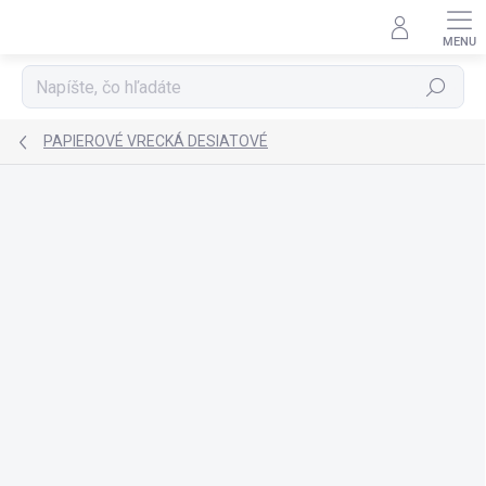
Prejsť
na
obsah
Hľadať
PAPIEROVÉ VRECKÁ DESIATOVÉ