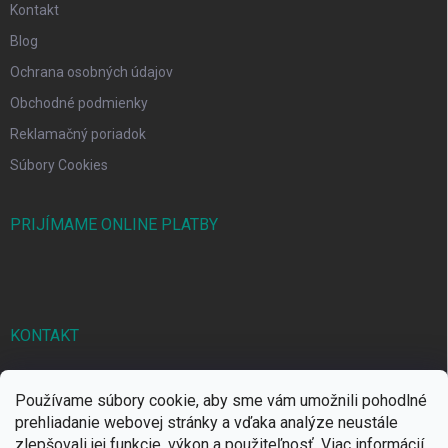
Kontakt
Blog
Ochrana osobných údajov
Obchodné podmienky
Reklamačný poriadok
Súbory Cookies
PRIJÍMAME ONLINE PLATBY
KONTAKT
markbal
@
markbal.sk
Používame súbory cookie, aby sme vám umožnili pohodlné
0905/458 656
prehliadanie webovej stránky a vďaka analýze neustále
zlepšovali jej funkcie, výkon a použiteľnosť.
Viac informácií