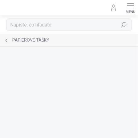
Prejsť
na
obsah
Hľadať
PAPIEROVÉ TAŠKY