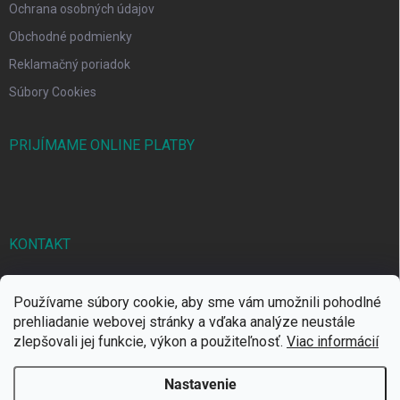
Ochrana osobných údajov
Obchodné podmienky
Reklamačný poriadok
Súbory Cookies
PRIJÍMAME ONLINE PLATBY
KONTAKT
markbal
@
markbal.sk
Používame súbory cookie, aby sme vám umožnili pohodlné
0905/458 656
prehliadanie webovej stránky a vďaka analýze neustále
zlepšovali jej funkcie, výkon a použiteľnosť.
Viac informácií
MARK bal sro
Nastavenie