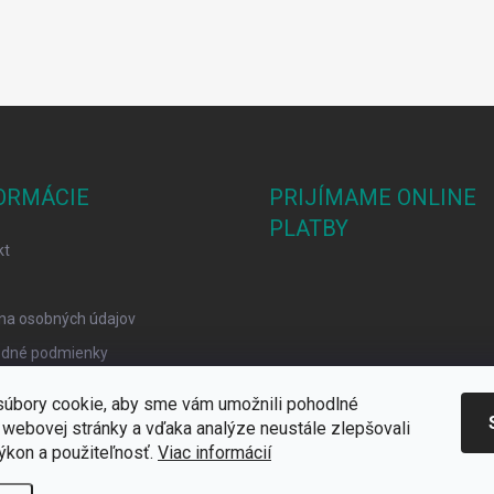
ORMÁCIE
PRIJÍMAME ONLINE
PLATBY
kt
na osobných údajov
dné podmienky
mačný poriadok
úbory cookie, aby sme vám umožnili pohodlné
y Cookies
 webovej stránky a vďaka analýze neustále zlepšovali
 výkon a použiteľnosť.
Viac informácií