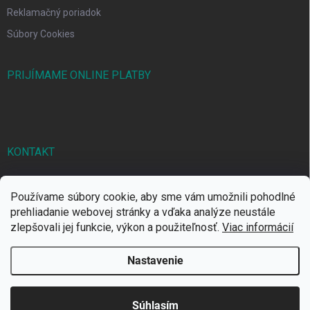
Reklamačný poriadok
Súbory Cookies
PRIJÍMAME ONLINE PLATBY
KONTAKT
markbal
@
markbal.sk
Používame súbory cookie, aby sme vám umožnili pohodlné
0905/458 656
prehliadanie webovej stránky a vďaka analýze neustále
zlepšovali jej funkcie, výkon a použiteľnosť.
Viac informácií
MARK bal sro
Nastavenie
Copyright 2026
MARKBAL.SK
. Všetky práva vyhradené.
Súhlasím