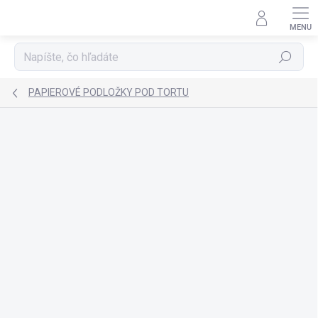
Prejsť
na
obsah
Hľadať
PAPIEROVÉ PODLOŽKY POD TORTU