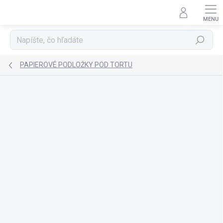
Prejsť
na
obsah
Hľadať
PAPIEROVÉ PODLOŽKY POD TORTU