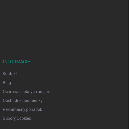
á
p
ä
t
i
e
INFORMÁCIE
Kontakt
Blog
Ochrana osobných údajov
Obchodné podmienky
Reklamačný poriadok
Súbory Cookies