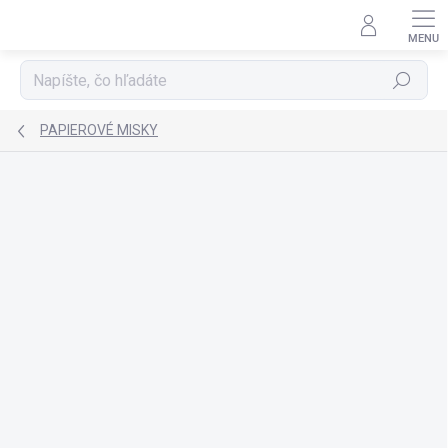
Prejsť
na
obsah
Hľadať
PAPIEROVÉ MISKY