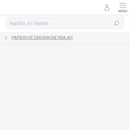
Prejsť
na
obsah
Hľadať
PAPIEROVÉ DEKORAČNÉ KRAJKY