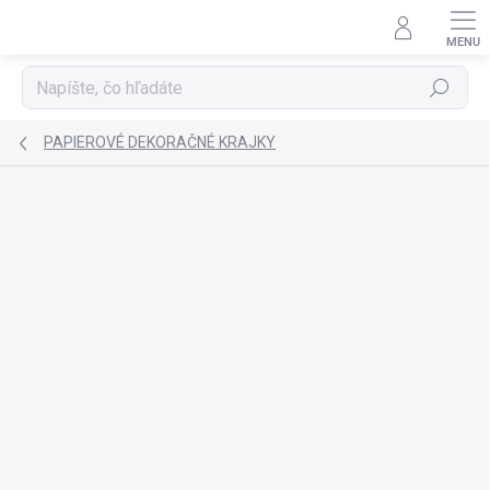
Prejsť
na
obsah
Hľadať
PAPIEROVÉ DEKORAČNÉ KRAJKY