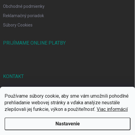
Obchodné podmienky
Reklamačný poriadok
Súbory Cookies
PRIJÍMAME ONLINE PLATBY
KONTAKT
markbal
@
markbal.sk
Používame súbory cookie, aby sme vám umožnili pohodlné
0905/458 656
prehliadanie webovej stránky a vďaka analýze neustále
zlepšovali jej funkcie, výkon a použiteľnosť.
Viac informácií
MARK bal sro
Nastavenie