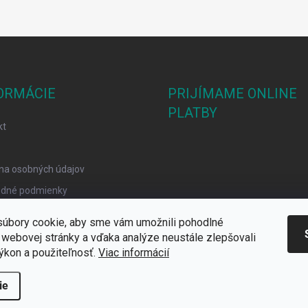
ORMÁCIE
PRIJÍMAME ONLINE
PLATBY
kt
na osobných údajov
dné podmienky
mačný poriadok
úbory cookie, aby sme vám umožnili pohodlné
y Cookies
 webovej stránky a vďaka analýze neustále zlepšovali
 výkon a použiteľnosť.
Viac informácií
ie