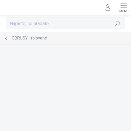
Prejsť
na
obsah
Hľadať
OBRUSY - rolované