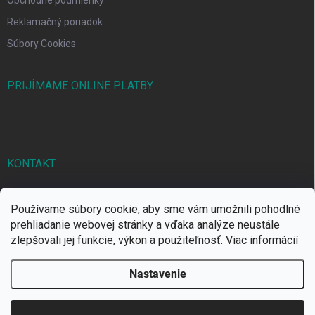
Reklamačný poriadok
Súbory Cookies
PRIJÍMAME ONLINE PLATBY
KONTAKT
markbal
@
markbal.sk
Používame súbory cookie, aby sme vám umožnili pohodlné
0905/458 656
prehliadanie webovej stránky a vďaka analýze neustále
zlepšovali jej funkcie, výkon a použiteľnosť.
Viac informácií
MARK bal sro
Nastavenie
Copyright 2026
MARKBAL.SK
. Všetky práva vyhradené.