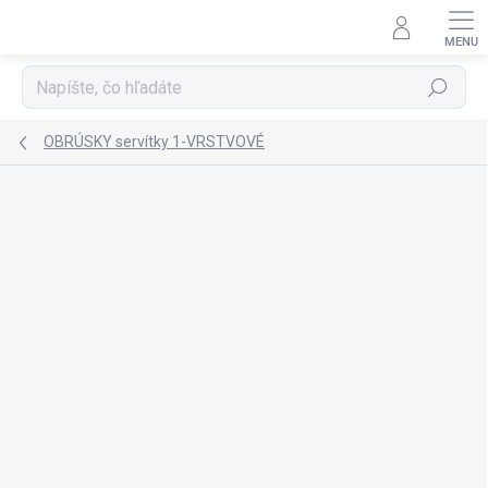
Prejsť
na
obsah
Hľadať
OBRÚSKY servítky 1-VRSTVOVÉ