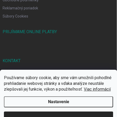
Reklamačný poriadok
Súbory Cookies
PRIJÍMAME ONLINE PLATBY
KONTAKT
markbal
@
markbal.sk
Používame súbory cookie, aby sme vám umožnili pohodlné
0905/458 656
prehliadanie webovej stránky a vďaka analýze neustále
zlepšovali jej funkcie, výkon a použiteľnosť.
Viac informácií
MARK bal sro
Nastavenie
Copyright 2026
MARKBAL.SK
. Všetky práva vyhradené.