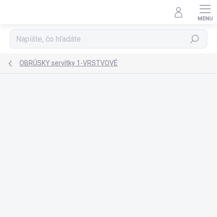
Prejsť
na
obsah
Hľadať
OBRÚSKY servítky 1-VRSTVOVÉ