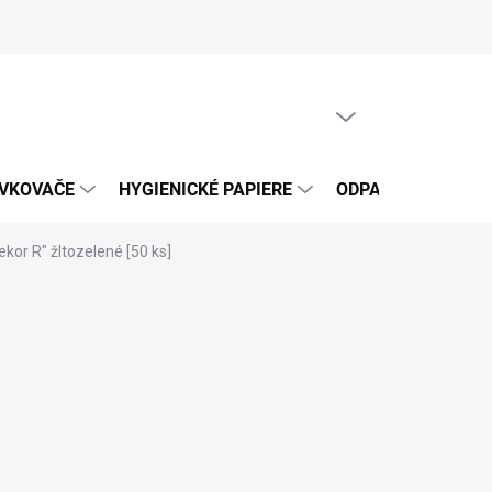
PRÁZDNY KOŠÍK
NÁKUPNÝ
KOŠÍK
ÁVKOVAČE
HYGIENICKÉ PAPIERE
ODPADOVÉ VRECIA
or R" žltozelené [50 ks]