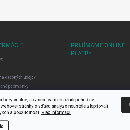
ORMÁCIE
PRIJÍMAME ONLINE
PLATBY
kt
na osobných údajov
dné podmienky
mačný poriadok
úbory cookie, aby sme vám umožnili pohodlné
y Cookies
 webovej stránky a vďaka analýze neustále zlepšovali
 výkon a použiteľnosť.
Viac informácií
ie