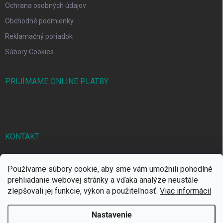
Ochrana osobných údajov
Obchodné podmienky
Reklamačný poriadok
Súbory Cookies
PRIJÍMAME ONLINE PLATBY
KONTAKT
markbal
@
markbal.sk
Používame súbory cookie, aby sme vám umožnili pohodlné
0905/458 656
prehliadanie webovej stránky a vďaka analýze neustále
zlepšovali jej funkcie, výkon a použiteľnosť.
Viac informácií
MARK bal sro
Nastavenie