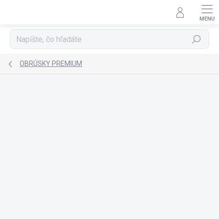
Prejsť
na
obsah
Hľadať
OBRÚSKY PREMIUM