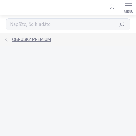
Prejsť
na
obsah
Hľadať
OBRÚSKY PREMIUM