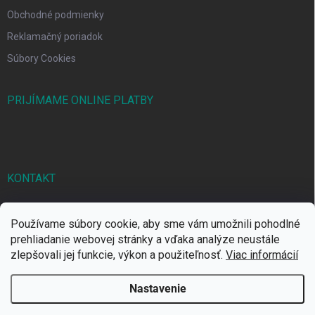
Obchodné podmienky
Reklamačný poriadok
Súbory Cookies
PRIJÍMAME ONLINE PLATBY
KONTAKT
markbal
@
markbal.sk
Používame súbory cookie, aby sme vám umožnili pohodlné
0905/458 656
prehliadanie webovej stránky a vďaka analýze neustále
zlepšovali jej funkcie, výkon a použiteľnosť.
Viac informácií
MARK bal sro
Nastavenie