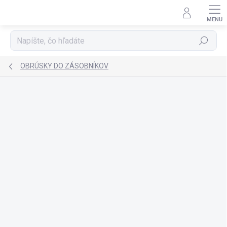
Prejsť
na
obsah
Hľadať
OBRÚSKY DO ZÁSOBNÍKOV