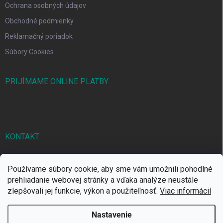
Ochrana osobných údajov
Obchodné podmienky
Reklamačný poriadok
Súbory Cookies
PRIJÍMAME ONLINE PLATBY
KONTAKT
markbal
@
markbal.sk
Používame súbory cookie, aby sme vám umožnili pohodlné
0905/458 656
prehliadanie webovej stránky a vďaka analýze neustále
zlepšovali jej funkcie, výkon a použiteľnosť.
Viac informácií
MARK bal sro
Nastavenie