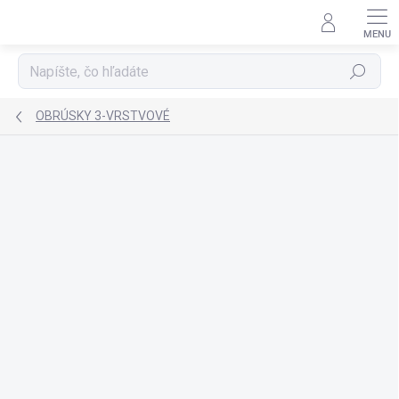
Prejsť
na
obsah
Hľadať
OBRÚSKY 3-VRSTVOVÉ