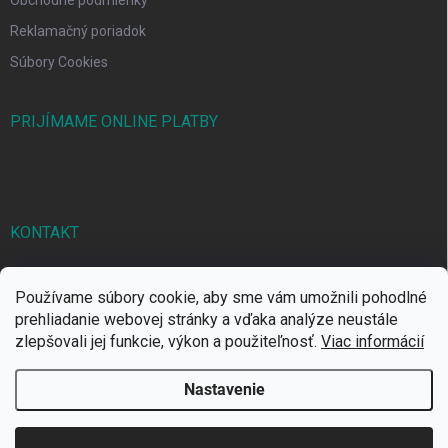
Reklamačný poriadok
Súbory Cookies
PRIJÍMAME ONLINE PLATBY
KONTAKT
markbal
@
markbal.sk
Používame súbory cookie, aby sme vám umožnili pohodlné
0905/458 656
prehliadanie webovej stránky a vďaka analýze neustále
zlepšovali jej funkcie, výkon a použiteľnosť.
Viac informácií
MARK bal sro
Nastavenie
Copyright 2026
MARKBAL.SK
. Všetky práva vyhradené.