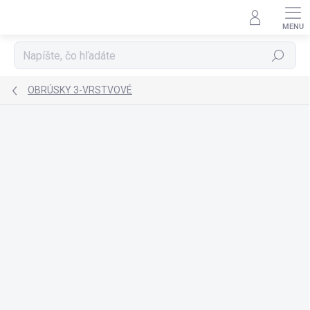
Prejsť
na
obsah
Hľadať
OBRÚSKY 3-VRSTVOVÉ