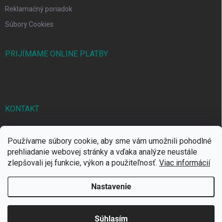
Reklamačný poriadok
Súbory Cookies
PRIJÍMAME ONLINE PLATBY
KONTAKT
markbal
@
markbal.sk
Používame súbory cookie, aby sme vám umožnili pohodlné
0905/458 656
prehliadanie webovej stránky a vďaka analýze neustále
zlepšovali jej funkcie, výkon a použiteľnosť.
Viac informácií
MARK bal sro
Nastavenie
Copyright 2026
MARKBAL.SK
. Všetky práva vyhradené.
Súhlasím