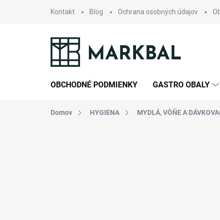
Prejsť
Kontakt
Blog
Ochrana osobných údajov
O
na
obsah
OBCHODNÉ PODMIENKY
GASTRO OBALY
Domov
HYGIENA
MYDLÁ, VÔŇE A DÁVKOVA