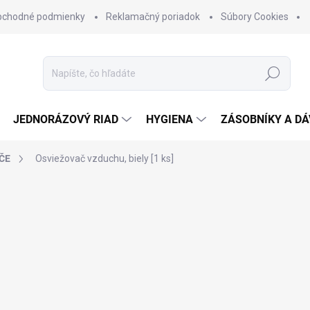
bchodné podmienky
Reklamačný poriadok
Súbory Cookies
Hľadať
JEDNORÁZOVÝ RIAD
HYGIENA
ZÁSOBNÍKY A D
ČE
Osviežovač vzduchu, biely [1 ks]