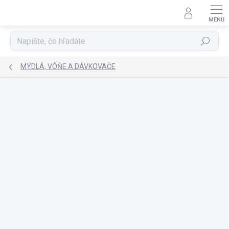
Prejsť
na
obsah
Hľadať
MYDLÁ, VÔŇE A DÁVKOVAČE