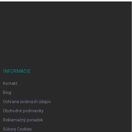
Z
á
p
ä
t
i
e
INFORMÁCIE
Kontakt
Blog
Ochrana osobných údajov
Obchodné podmienky
Reklamačný poriadok
Súbory Cookies