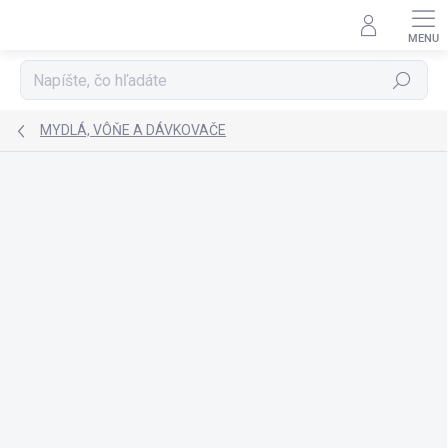
Prejsť
na
obsah
Hľadať
MYDLÁ, VÔŇE A DÁVKOVAČE