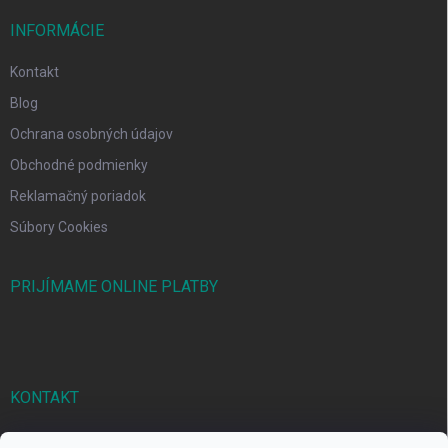
INFORMÁCIE
Kontakt
Blog
Ochrana osobných údajov
Obchodné podmienky
Reklamačný poriadok
Súbory Cookies
PRIJÍMAME ONLINE PLATBY
KONTAKT
markbal
@
markbal.sk