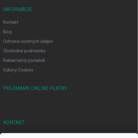
INFORMÁCIE
Kontakt
Blog
Ochrana osobných údajov
Obchodné podmienky
Reklamačný poriadok
Súbory Cookies
PRIJÍMAME ONLINE PLATBY
KONTAKT
markbal
@
markbal.sk