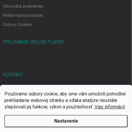
Obchodné podmienky
Reklamačný poriadok
Súbory Cookies
PRIJÍMAME ONLINE PLATBY
KONTAKT
markbal
@
markbal.sk
Používame súbory cookie, aby sme vám umožnili pohodlné
0905/458 656
prehliadanie webovej stránky a vďaka analýze neustále
zlepšovali jej funkcie, výkon a použiteľnosť.
Viac informácií
MARK bal sro
Nastavenie