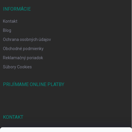
INFORMÁCIE
Kontakt
Blog
Ochrana osobných údajov
Obchodné podmienky
Reklamačný poriadok
Súbory Cookies
PRIJÍMAME ONLINE PLATBY
KONTAKT
markbal
@
markbal.sk