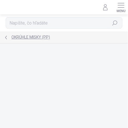
Prejsť
na
obsah
Hľadať
OKRÚHLE MISKY (PP)