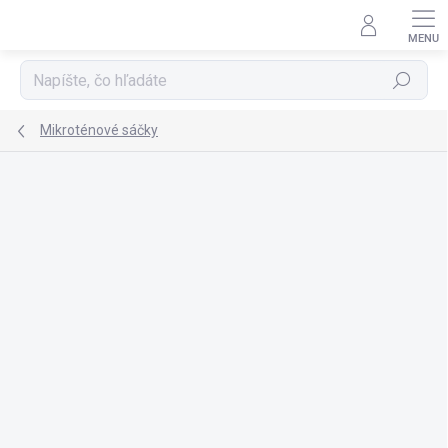
Prejsť
na
obsah
Hľadať
Mikroténové sáčky