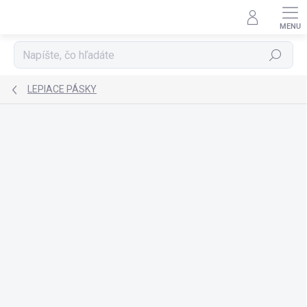
Prejsť
na
obsah
Hľadať
LEPIACE PÁSKY