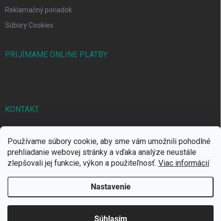
Reklamačný poriadok
Súbory Cookies
PRIJÍMAME ONLINE PLATBY
KONTAKT
markbal
@
markbal.sk
Používame súbory cookie, aby sme vám umožnili pohodlné
0905/458 656
prehliadanie webovej stránky a vďaka analýze neustále
zlepšovali jej funkcie, výkon a použiteľnosť.
Viac informácií
MARK bal sro
Nastavenie
Copyright 2026
MARKBAL.SK
. Všetky práva vyhradené.
Súhlasím