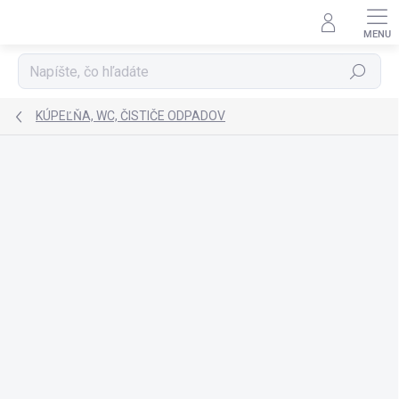
Prejsť
na
obsah
Hľadať
KÚPEĽŇA, WC, ČISTIČE ODPADOV