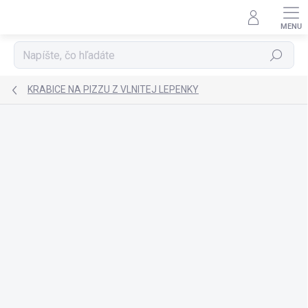
Prejsť
na
obsah
Hľadať
KRABICE NA PIZZU Z VLNITEJ LEPENKY