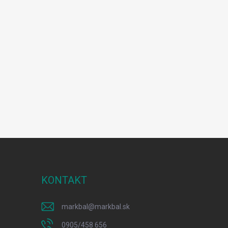
KONTAKT
markbal
@
markbal.sk
0905/458 656