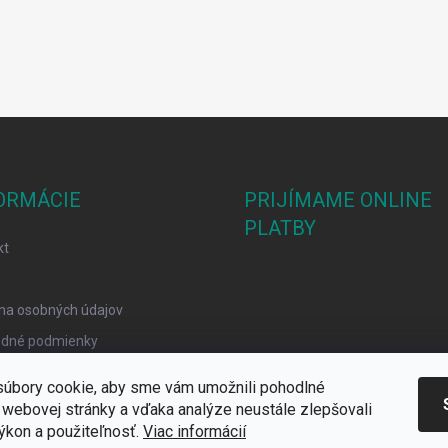
ORMÁCIE
PRIJÍMAME ONLINE
PLATBY
kt
na osobných údajov
dné podmienky
mačný poriadok
úbory cookie, aby sme vám umožnili pohodlné
y Cookies
 webovej stránky a vďaka analýze neustále zlepšovali
 výkon a použiteľnosť.
Viac informácií