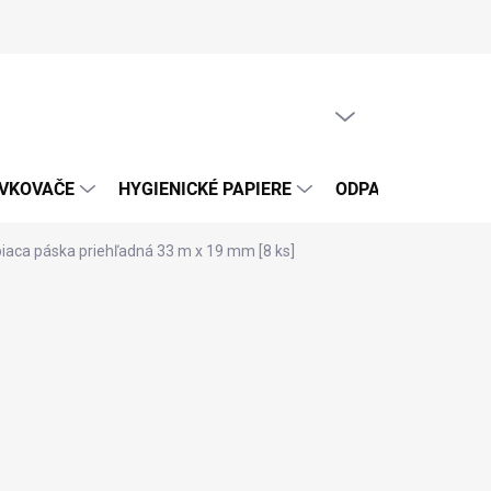
PRÁZDNY KOŠÍK
NÁKUPNÝ
KOŠÍK
ÁVKOVAČE
HYGIENICKÉ PAPIERE
ODPADOVÉ VRECIA
iaca páska priehľadná 33 m x 19 mm [8 ks]