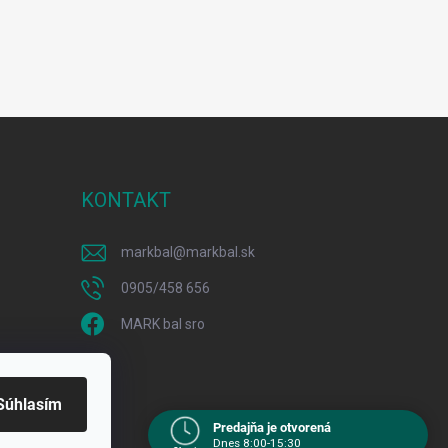
KONTAKT
markbal
@
markbal.sk
0905/458 656
MARK bal sro
Súhlasím
Predajňa je otvorená
Navštívte nás osobne
Dnes 8:00-15:30