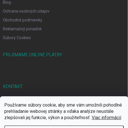
Blog
Ochrana osobných údajov
Obchodné podmienky
Reklamačný poriadok
Súbory Cookies
PRIJÍMAME ONLINE PLATBY
KONTAKT
markbal
@
markbal.sk
Používame súbory cookie, aby sme vám umožnili pohodlné
0905/458 656
prehliadanie webovej stránky a vďaka analýze neustále
zlepšovali jej funkcie, výkon a použiteľnosť.
Viac informácií
MARK bal sro