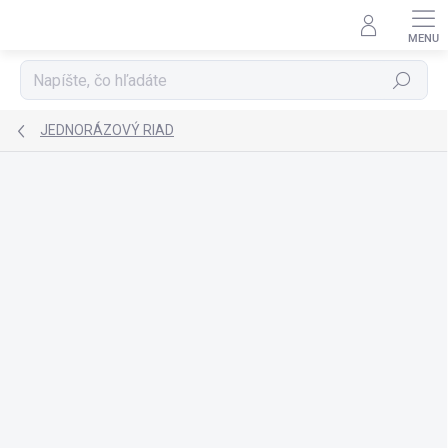
Prejsť
na
obsah
Hľadať
JEDNORÁZOVÝ RIAD