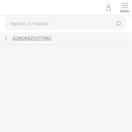
Prejsť
na
obsah
Hľadať
JEDNORÁZOVÝ RIAD