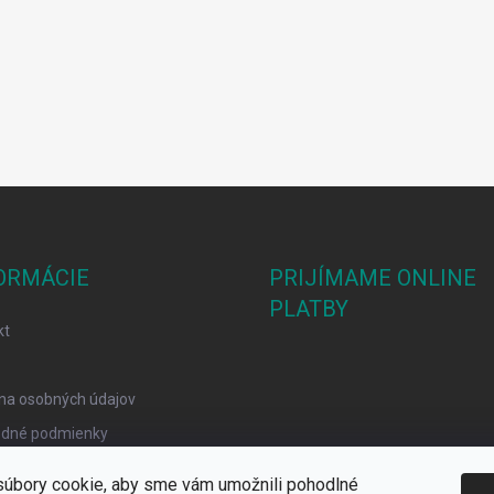
ORMÁCIE
PRIJÍMAME ONLINE
PLATBY
kt
na osobných údajov
dné podmienky
mačný poriadok
úbory cookie, aby sme vám umožnili pohodlné