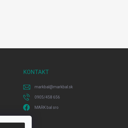
KONTAKT
markbal
@
markbal.sk
0905/458 656
MARK bal sro