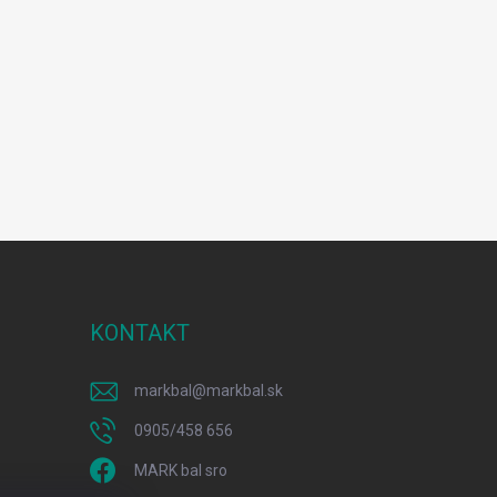
KONTAKT
markbal
@
markbal.sk
0905/458 656
MARK bal sro