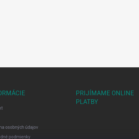
ORMÁCIE
PRIJÍMAME ONLINE
PLATBY
kt
na osobných údajov
dné podmienky